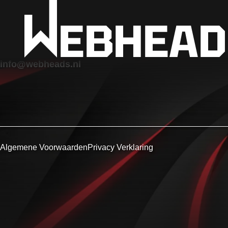
ADRES
EBHEAD
Viaductstraat 3-20a
9725 BG Groningen
050 569 0064
info@webheads.nl
Algemene Voorwaarden
Privacy Verklaring