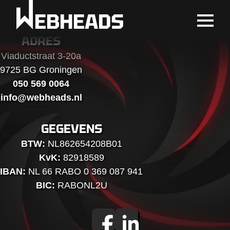
EBHEADS
ADRES
Viaductstraat 3-20a
9725 BG Groningen
050 569 0064
info@webheads.nl
GEGEVENS
BTW:
NL862654208B01
KvK:
82918589
IBAN:
NL 66 RABO 0 369 087 941
BIC:
RABONL2U