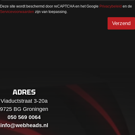
e
i
Deze site wordt beschermd door reCAPTCHA en het Google
Privacybeleid
en de
o
e
Servicevoorwaarden
zijn van toepassing.
f
b
Verzend
e
r
i
c
h
t
*
ADRES
Viaductstraat 3-20a
9725 BG Groningen
050 569 0064
info@webheads.nl