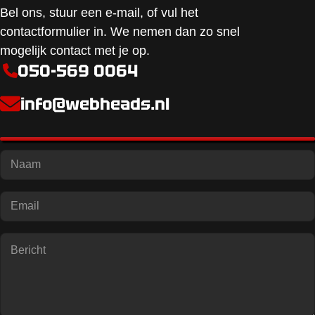
Bel ons, stuur een e-mail, of vul het
contactformulier in. We nemen dan zo snel
mogelijk contact met je op.
050-569 0064
info@webheads.nl
R
N
e
a
a
a
c
m
E
t
*
-
i
m
e
a
R
*
i
e
R
l
a
e
*
c
a
t
c
i
t