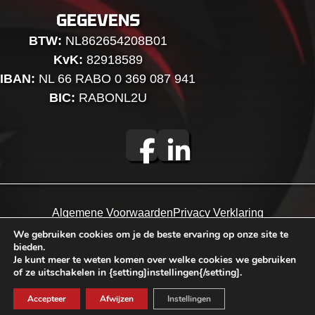
GEGEVENS
BTW:
NL862654208B01
KvK:
82918589
IBAN:
NL 66 RABO 0 369 087 941
BIC:
RABONL2U
Algemene Voorwaarden
Privacy Verklaring
We gebruiken cookies om je de beste ervaring op onze site te
bieden.
© 2026 Webheads BV
Je kunt meer te weten komen over welke cookies we gebruiken
of ze uitschakelen in {setting]instellingen{/setting].
Accepteer
Afwijzen
Instellingen